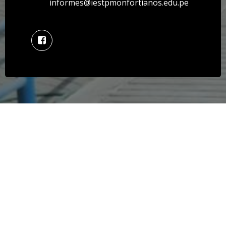
informes@iestpmonfortianos.edu.pe
© 2026 IESTP Misioneros Monfortianos. Created for
free using WordPress and
Colibri