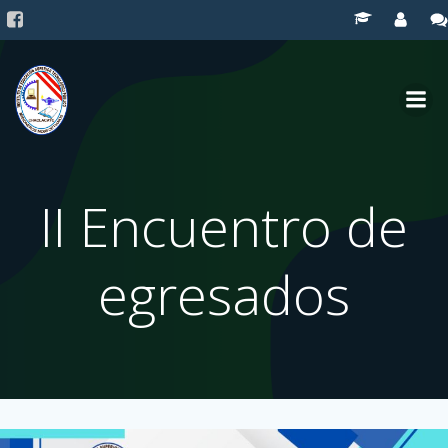
Saltar
al
contenido
II Encuentro de
egresados